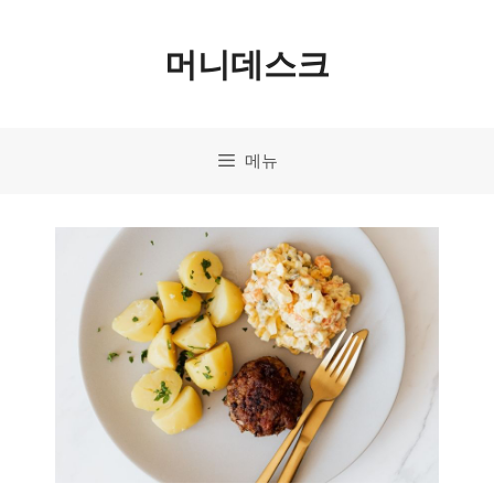
컨
머니데스크
텐
츠
로
메뉴
건
너
뛰
기