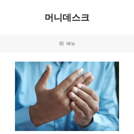
컨
머니데스크
텐
츠
로
메뉴
건
너
뛰
기